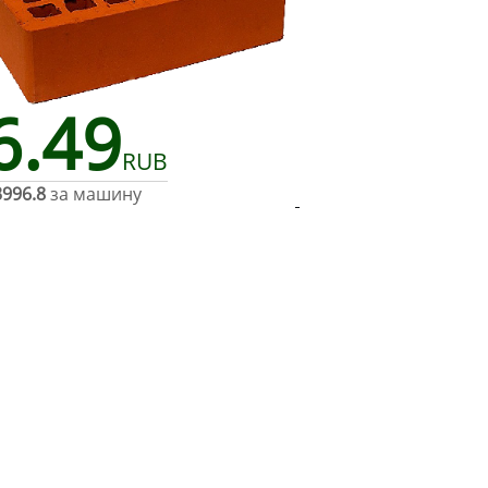
6.49
RUB
3996.8
за машину