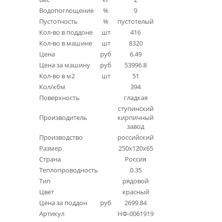
Водопоглощение
%
9
Пустотность
%
пустотелый
Кол-во в поддоне
шт
416
Кол-во в машине
шт
8320
Цена
руб
6.49
Цена за машину
руб
53996.8
Кол-во в м2
шт
51
Кол/кбм
394
Поверхность
гладкая
ступинский
Производитель
кирпичный
завод
Производство
российский
Размер
250x120x65
Страна
Россия
Теплопроводность
0.35
Тип
рядовой
Цвет
красный
Цена за поддон
руб
2699.84
Артикул
НФ-0061919