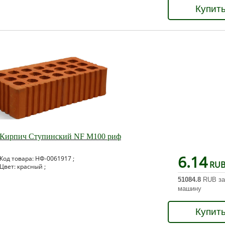
Купит
Кирпич Ступинский NF М100 риф
6.14
Код товара: НФ-0061917 ;
RU
Цвет: красный ;
51084.8
RUB за
машину
Купит