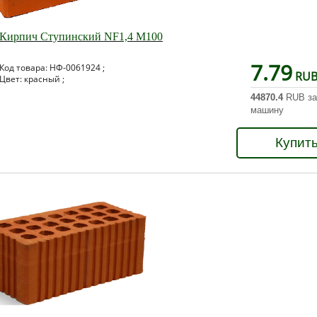
Кирпич Ступинский NF1,4 М100
7.79
Код товара: НФ-0061924 ;
RU
Цвет: красный ;
44870.4
RUB за
машину
Купит