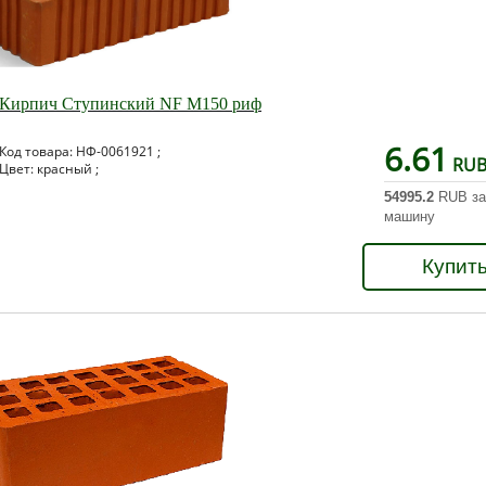
Кирпич Ступинский NF М150 риф
6.61
Код товара: НФ-0061921 ;
RU
Цвет: красный ;
54995.2
RUB за
машину
Купит