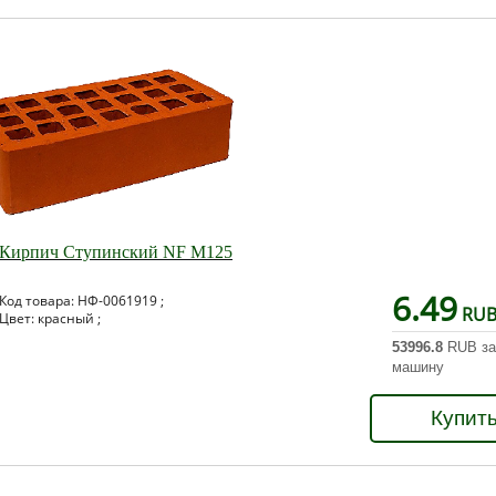
Кирпич Ступинский NF М125
6.49
Код товара: НФ-0061919 ;
RU
Цвет: красный ;
53996.8
RUB за
машину
Купит