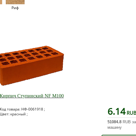
й
Риф
Кирпич Ступинский NF М100
6.14
Код товара: НФ-0061918 ;
RU
Цвет: красный ;
51084.8
RUB за
машину