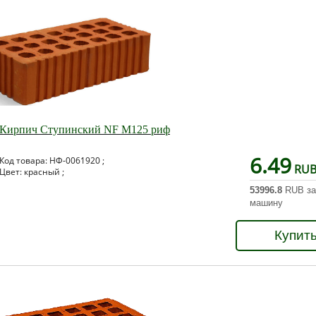
Кирпич Ступинский NF М125 риф
6.49
Код товара: НФ-0061920 ;
RU
Цвет: красный ;
53996.8
RUB за
машину
Купит