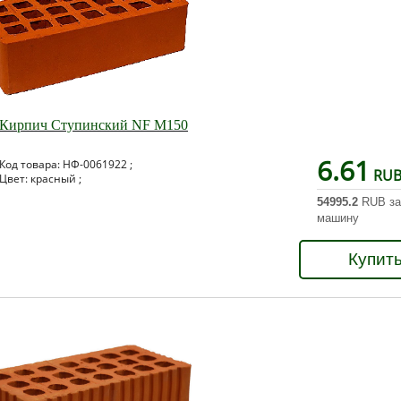
Кирпич Ступинский NF М150
6.61
Код товара: НФ-0061922 ;
RU
Цвет: красный ;
54995.2
RUB за
машину
Купит